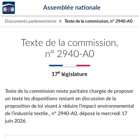
Accèder
Aller au contenu
Aller en bas de la page
Assemblée nationale
à la
page
Documents parlementaires
Texte de la commission, n° 2940-A0
d'accueil
Texte de la commission,
n° 2940-A0
e
17
législature
Texte de la commission mixte paritaire chargée de proposer
un texte les dispositions restant en discussion de la
proposition de loi visant à réduire l’impact environnemental
de l’industrie textile., n° 2940-A0
, déposé le mercredi 17
juin 2026
.