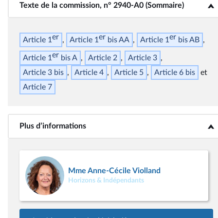
Texte de la commission, n° 2940-A0 (Sommaire)
<b>Texte de la commission, n° 2940-A0 (Sommaire)</b>
er
er
er
Article 1
Article 1
bis
AA
Article 1
bis
AB
er
Article 1
bis
A
Article 2
Article 3
Article 3
bis
Article 4
Article 5
Article 6
bis
Article 7
Plus d’informations
<b>Plus d’informations</b>
Mme Anne-Cécile Violland
Horizons & Indépendants