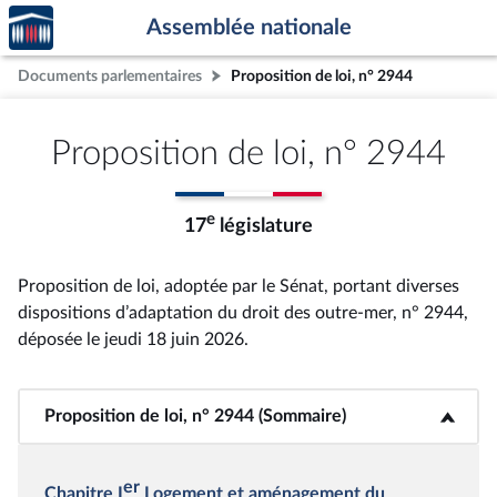
Accèder
Aller au contenu
Aller en bas de la page
Assemblée nationale
à la
page
Documents parlementaires
Proposition de loi, n° 2944
d'accueil
Proposition de loi, n° 2944
e
17
législature
Proposition de loi, adoptée par le Sénat, portant diverses
dispositions d’adaptation du droit des outre-mer, n° 2944
,
déposée le jeudi 18 juin 2026
.
Proposition de loi, n° 2944 (Sommaire)
<b>Proposition de loi, n° 2944 (Sommaire)</b>
er
Chapitre I
Logement et aménagement du