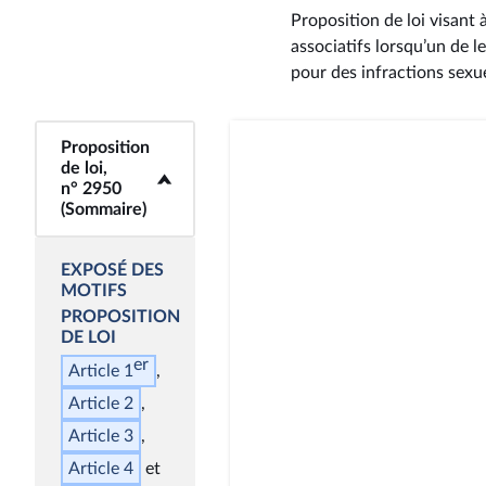
Proposition de loi visant
associatifs lorsqu’un de l
pour des infractions sexu
Proposition
<b>Proposition de
de loi,
loi, n° 2950
n° 2950
(Sommaire)</b>
(Sommaire)
EXPOSÉ DES
MOTIFS
PROPOSITION
DE LOI
er
Article 1
Article 2
Article 3
Article 4