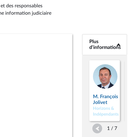
 et des responsables
ne information judiciaire
Plus
<b>Plus
d’informations</b>
d’informations
M. François
M. 
Jolivet
Alf
Horizons &
Hori
Indépendants
Indé
1 / 7