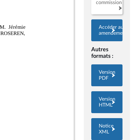
commission
Accéder aux
amendements
Autres
formats :
Version
PDF
Version
HTML
Notice
XML