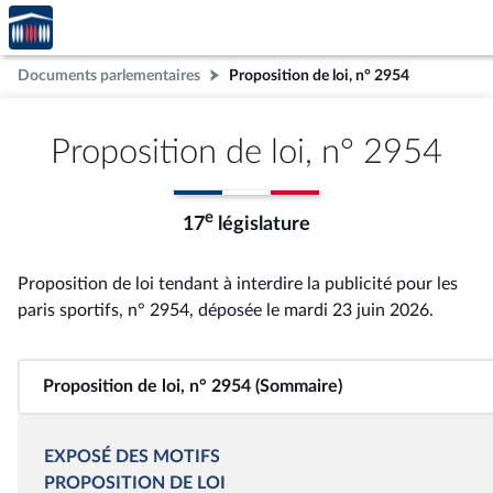
Accèder
Aller au contenu
Aller en bas de la page
à la
page
Documents parlementaires
Proposition de loi, n° 2954
d'accueil
Proposition de loi, n° 2954
e
17
législature
Proposition de loi tendant à interdire la publicité pour les
paris sportifs, n° 2954
, déposée le mardi 23 juin 2026
.
Proposition de loi, n° 2954 (Sommaire)
EXPOSÉ DES MOTIFS
PROPOSITION DE LOI