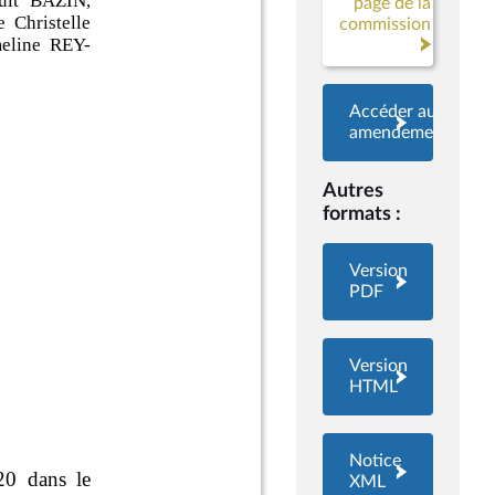
page de la
commission
Accéder aux
amendements
Autres
formats :
Version
PDF
Version
HTML
Notice
XML