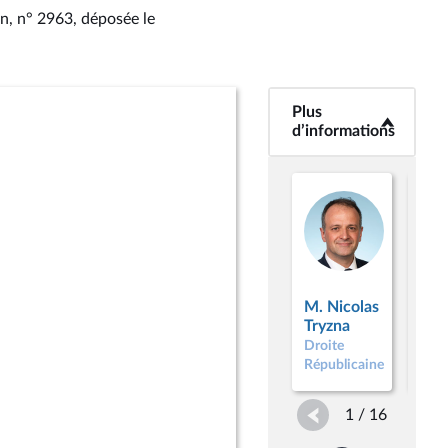
an, n° 2963
, déposée le
Plus
<b>Plus
d’informations</b>
d’informations
M.
M. Nicolas
Phi
Tryzna
Juv
Droite
Droi
Républicaine
Répu
1 / 16