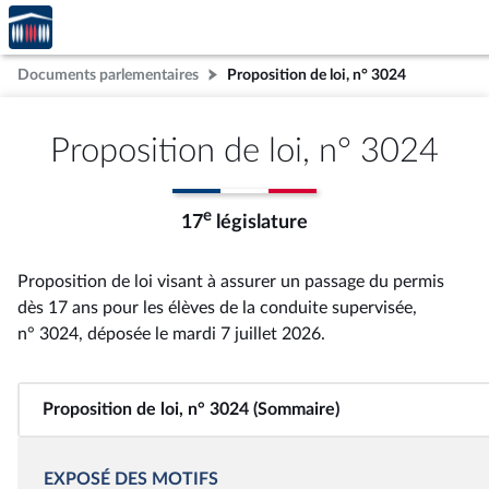
Accèder
Aller au contenu
Aller en bas de la page
à la
page
Documents parlementaires
Proposition de loi, n° 3024
d'accueil
Proposition de loi, n° 3024
e
17
législature
Proposition de loi visant à assurer un passage du permis
dès 17 ans pour les élèves de la conduite supervisée,
n° 3024
, déposée le mardi 7 juillet 2026
.
Proposition de loi, n° 3024 (Sommaire)
EXPOSÉ DES MOTIFS