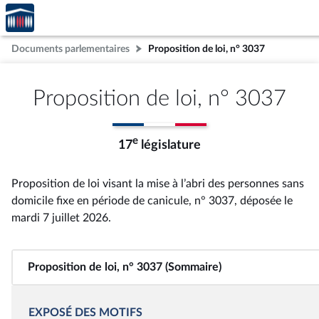
Accèder
Aller au contenu
Aller en bas de la page
à la
page
Documents parlementaires
Proposition de loi, n° 3037
d'accueil
Proposition de loi, n° 3037
e
17
législature
Proposition de loi visant la mise à l’abri des personnes sans
domicile fixe en période de canicule, n° 3037
, déposée le
mardi 7 juillet 2026
.
Proposition de loi, n° 3037 (Sommaire)
EXPOSÉ DES MOTIFS