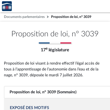
Accèder
Aller au contenu
Aller en bas de la page
à la
page
Documents parlementaires
Proposition de loi, n° 3039
d'accueil
Proposition de loi, n° 3039
e
17
législature
Proposition de loi visant à rendre effectif l’égal accès de
tous à l’apprentissage de l’autonomie dans l’eau et de la
nage, n° 3039
, déposée le mardi 7 juillet 2026
.
Proposition de loi, n° 3039 (Sommaire)
EXPOSÉ DES MOTIFS