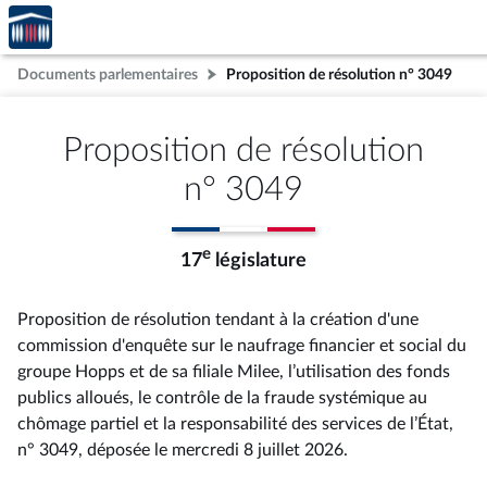
Accèder
Aller au contenu
Aller en bas de la page
à la
page
Documents parlementaires
Proposition de résolution n° 3049
d'accueil
Proposition de résolution
n° 3049
e
17
législature
Proposition de résolution tendant à la création d'une
commission d'enquête sur le naufrage financier et social du
groupe Hopps et de sa filiale Milee, l’utilisation des fonds
publics alloués, le contrôle de la fraude systémique au
chômage partiel et la responsabilité des services de l’État,
n° 3049
, déposée le mercredi 8 juillet 2026
.