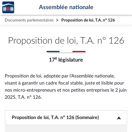
Accèder
Aller au contenu
Aller en bas de la page
Assemblée nationale
à la
page
Documents parlementaires
Proposition de loi, T.A. n° 126
d'accueil
Proposition de loi, T.A. n° 126
e
17
législature
Proposition de loi, adoptée par l'Assemblée nationale,
visant à garantir un cadre fiscal stable, juste et lisible pour
nos micro-entrepreneurs et nos petites entreprises le 2 juin
2025, T.A. n° 126
.
Proposition de loi, T.A. n° 126 (Sommaire)
<b>Proposition de loi, T.A. n° 126 (Sommaire)</b>