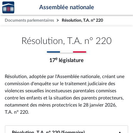
Accèder
Aller au contenu
Aller en bas de la page
Assemblée nationale
à la
page
Documents parlementaires
Résolution, T.A. n° 220
d'accueil
Résolution, T.A. n° 220
e
17
législature
Résolution, adoptée par l'Assemblée nationale, créant une
commission d'enquête sur le traitement judiciaire des
violences sexuelles incestueuses parentales commises
contre les enfants et la situation des parents protecteurs,
notamment des mères protectrices le 28 janvier 2026,
T.A. n° 220
.
Résolution, T.A. n° 220 (Sommaire)
<b>Résolution, T.A. n° 220 (Sommaire)</b>