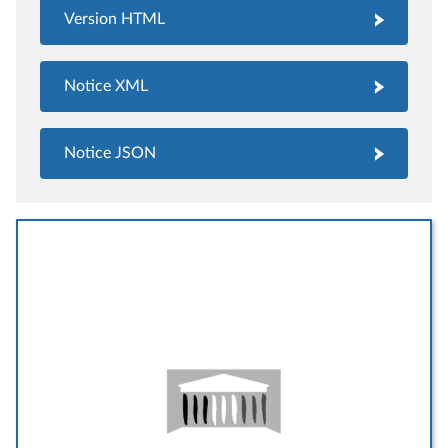
Version HTML
Notice XML
Notice JSON