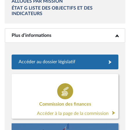
ALLOUÉS PAR MISSION
ÉTAT G
LISTE DES OBJECTIFS ET DES
INDICATEURS
Plus d’informations
<b>Plus d’informations</b>
Accéder au dossier législatif
Commission des finances
Accéder à la page de la commission