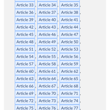
Article 33
Article 34
Article 35
Article 36
Article 37
Article 38
Article 39
Article 40
Article 41
Article 42
Article 43
Article 44
Article 45
Article 46
Article 47
Article 48
Article 49
Article 50
Article 51
Article 52
Article 53
Article 54
Article 55
Article 56
Article 57
Article 58
Article 59
Article 60
Article 61
Article 62
Article 63
Article 64
Article 65
Article 66
Article 67
Article 68
Article 69
Article 70
Article 71
Article 72
Article 73
Article 74
Article 75
Article 76
Article 77