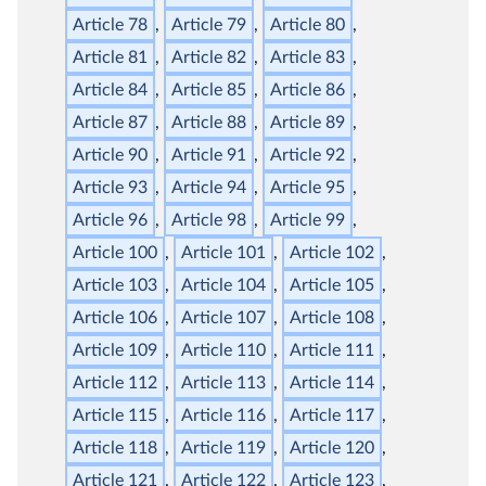
Article 78
Article 79
Article 80
Article 81
Article 82
Article 83
Article 84
Article 85
Article 86
Article 87
Article 88
Article 89
Article 90
Article 91
Article 92
Article 93
Article 94
Article 95
Article 96
Article 98
Article 99
Article 100
Article 101
Article 102
Article 103
Article 104
Article 105
Article 106
Article 107
Article 108
Article 109
Article 110
Article 111
Article 112
Article 113
Article 114
Article 115
Article 116
Article 117
Article 118
Article 119
Article 120
Article 121
Article 122
Article 123