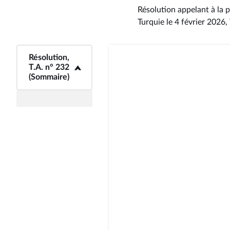
Résolution appelant à la p
Turquie le 4 février 2026,
<b>Résolution,
Résolution,
T.A. n° 232
T.A. n° 232
(Sommaire)</b>
(Sommaire)