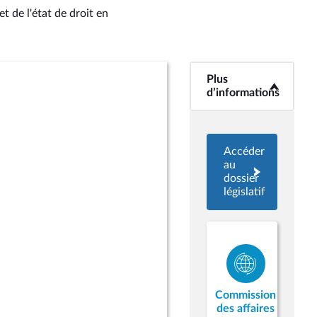
t de l'état de droit en
Plus
<b>Plus
d’informations</b>
d’informations
Accéder
au
dossier
législatif
Commission
des affaires