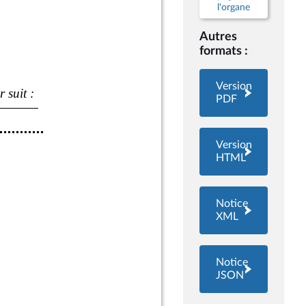
l'organe
Autres
formats :
Version
PDF
Version
HTML
Notice
XML
Notice
JSON