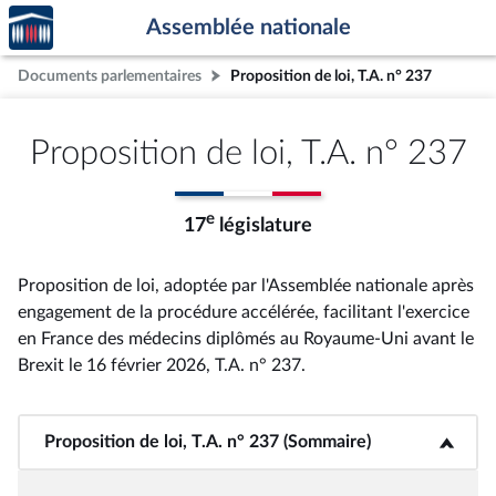
Accèder
Aller au contenu
Aller en bas de la page
Assemblée nationale
à la
page
Documents parlementaires
Proposition de loi, T.A. n° 237
d'accueil
Proposition de loi, T.A. n° 237
e
17
législature
Proposition de loi, adoptée par l'Assemblée nationale après
engagement de la procédure accélérée, facilitant l'exercice
en France des médecins diplômés au Royaume-Uni avant le
Brexit le 16 février 2026, T.A. n° 237
.
Proposition de loi, T.A. n° 237 (Sommaire)
<b>Proposition de loi, T.A. n° 237 (Sommaire)</b>