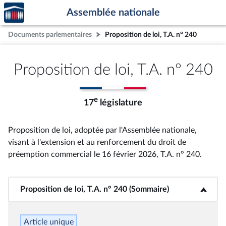
Accèder
Aller au contenu
Aller en bas de la page
Assemblée nationale
à la
page
Documents parlementaires
Proposition de loi, T.A. n° 240
d'accueil
Proposition de loi, T.A. n° 240
e
17
législature
Proposition de loi, adoptée par l'Assemblée nationale,
visant à l'extension et au renforcement du droit de
préemption commercial le 16 février 2026, T.A. n° 240
.
Proposition de loi, T.A. n° 240 (Sommaire)
<b>Proposition de loi, T.A. n° 240 (Sommaire)</b>
Article unique