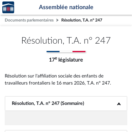
Accèder
Aller au contenu
Aller en bas de la page
Assemblée nationale
à la
page
Documents parlementaires
Résolution, T.A. n° 247
d'accueil
Résolution, T.A. n° 247
e
17
législature
Résolution sur l'affiliation sociale des enfants de
travailleurs frontaliers le 16 mars 2026, T.A. n° 247
.
Résolution, T.A. n° 247 (Sommaire)
<b>Résolution, T.A. n° 247 (Sommaire)</b>