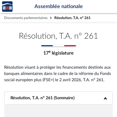
Accèder
Aller au contenu
Aller en bas de la page
Assemblée nationale
à la
page
Documents parlementaires
Résolution, T.A. n° 261
d'accueil
Résolution, T.A. n° 261
e
17
législature
Résolution visant à protéger les financements destinés aux
banques alimentaires dans le cadre de la réforme du Fonds
social européen plus (FSE+) le 2 avril 2026, T.A. n° 261
.
Résolution, T.A. n° 261 (Sommaire)
<b>Résolution, T.A. n° 261 (Sommaire)</b>