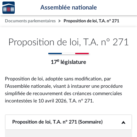
Accèder
Aller au contenu
Aller en bas de la page
Assemblée nationale
à la
page
Documents parlementaires
Proposition de loi, T.A. n° 271
d'accueil
Proposition de loi, T.A. n° 271
e
17
législature
Proposition de loi, adoptée sans modification, par
l'Assemblée nationale, visant à instaurer une procédure
simplifiée de recouvrement des créances commerciales
incontestées le 10 avril 2026, T.A. n° 271
.
Proposition de loi, T.A. n° 271 (Sommaire)
<b>Proposition de loi, T.A. n° 271 (Sommaire)</b>