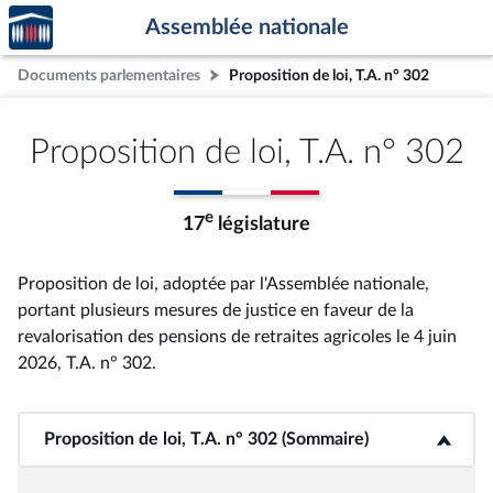
Accèder
Aller au contenu
Aller en bas de la page
Assemblée nationale
à la
page
Documents parlementaires
Proposition de loi, T.A. n° 302
d'accueil
Proposition de loi, T.A. n° 302
e
17
législature
Proposition de loi, adoptée par l'Assemblée nationale,
portant plusieurs mesures de justice en faveur de la
revalorisation des pensions de retraites agricoles le 4 juin
2026, T.A. n° 302
.
Proposition de loi, T.A. n° 302 (Sommaire)
<b>Proposition de loi, T.A. n° 302 (Sommaire)</b>