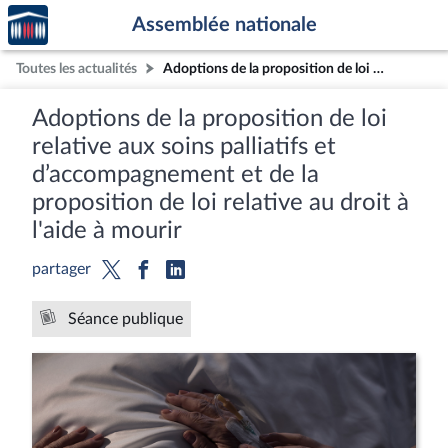
Accèder
Aller au contenu
Aller en bas de la page
Assemblée nationale
à la
page
Toutes les actualités
Adoptions de la proposition de loi relative aux soins palliatifs et d’accompagnement et de la proposition de loi relative au droit à l'aide à mourir
d'accueil
Adoptions de la proposition de loi
relative aux soins palliatifs et
d’accompagnement et de la
proposition de loi relative au droit à
l'aide à mourir
partager
Séance publique