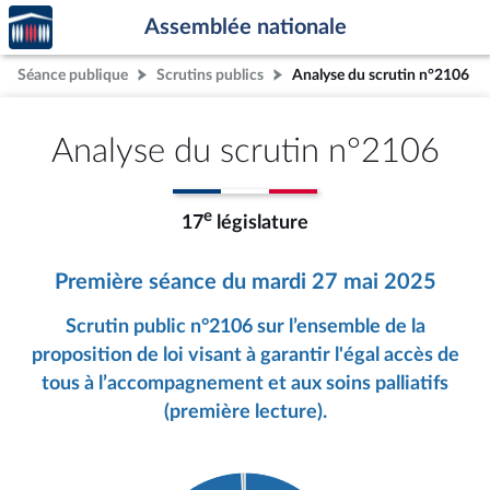
Accèder
Aller au contenu
Aller en bas de la page
Assemblée nationale
à la
page
Séance publique
Scrutins publics
Analyse du scrutin n°2106
d'accueil
Analyse du scrutin n°2106
e
17
législature
Première séance du mardi 27 mai 2025
Scrutin public n°2106 sur l’ensemble de la
proposition de loi visant à garantir l'égal accès de
tous à l’accompagnement et aux soins palliatifs
(première lecture).