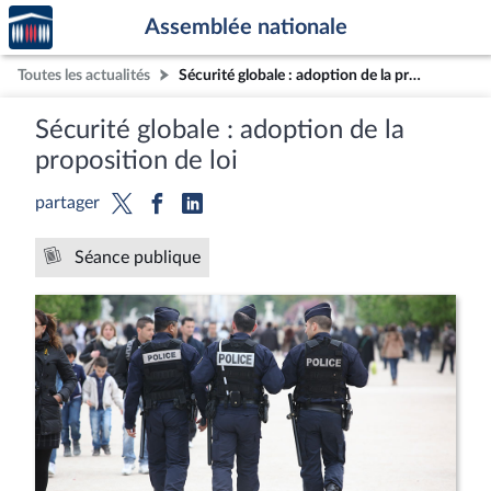
Accèder
Aller au contenu
Aller en bas de la page
Assemblée nationale
à la
page
Toutes les actualités
Sécurité globale : adoption de la proposition de loi
d'accueil
Sécurité globale : adoption de la
proposition de loi
partager
Séance publique