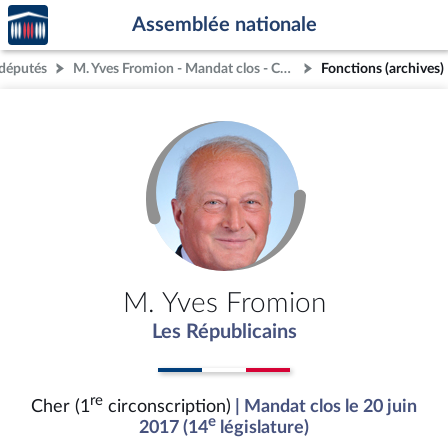
Accèder
Aller au contenu
Aller en bas de la page
Assemblée nationale
à la
page
députés
M. Yves Fromion - Mandat clos - Cher (1re circonscription)
Fonctions (archives)
d'accueil
M. Yves Fromion
Les Républicains
re
Cher (1
circonscription)
| Mandat clos le 20 juin
e
2017 (14
législature)