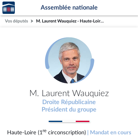
Accèder
Aller au contenu
Aller en bas de la page
Assemblée nationale
à la
page
Vos députés
M. Laurent Wauquiez - Haute-Loire (1re circonscription)
d'accueil
M. Laurent Wauquiez
Droite Républicaine
Président du groupe
re
Haute-Loire (1
circonscription)
| Mandat en cours