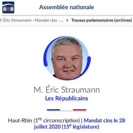
Accèder
Aller au contenu
Aller en bas de la page
Assemblée nationale
à la
page
M. Éric Straumann - Mandat clos - Haut-Rhin (1re circonscription)
Travaux parlementaires (archives)
d'accueil
M. Éric Straumann
Les Républicains
re
Haut-Rhin (1
circonscription)
| Mandat clos le 28
e
juillet 2020 (15
législature)