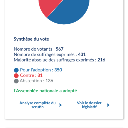
Détail du diagramme :
Pour : 350 députés
Synthèse du vote
Contre : 81 députés
Abstention : 136 députés
Nombre de votants :
567
Nombre de suffrages exprimés :
431
Majorité absolue des suffrages exprimés :
216
Pour l'adoption :
350
Contre :
81
Abstention :
136
L'Assemblée nationale a adopté
Analyse complète du
Voir le dossier
scrutin
législatif