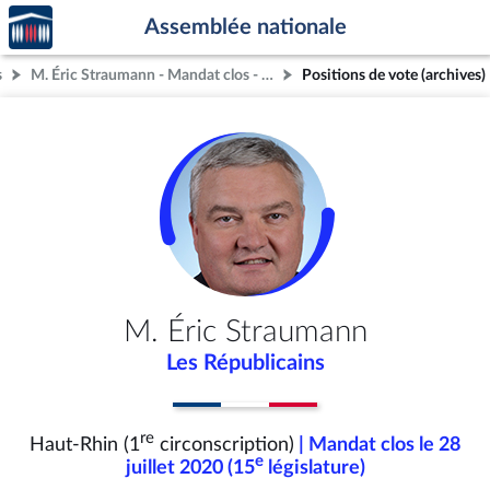
Accèder
Aller au contenu
Aller en bas de la page
Assemblée nationale
à la
page
s
M. Éric Straumann - Mandat clos - Haut-Rhin (1re circonscription)
Positions de vote (archives)
d'accueil
M. Éric Straumann
Les Républicains
re
Haut-Rhin (1
circonscription)
| Mandat clos le 28
e
juillet 2020 (15
législature)