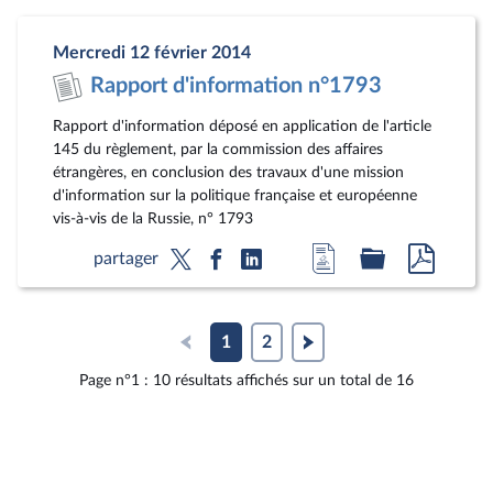
la
dossier
docum
page
législatif
au
Mercredi 12 février 2014
du
format
Rapport d'information n°1793
document
pdf
Rapport d'information déposé en application de l'article
145 du règlement, par la commission des affaires
étrangères, en conclusion des travaux d'une mission
d'information sur la politique française et européenne
vis-à-vis de la Russie, n° 1793
Accéder
Accéder
Accéde
partager
à
au
au
la
dossier
docum
page
législatif
au
1
2
du
format
Page n°1 : 10 résultats affichés sur un total de 16
document
pdf