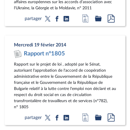
affaires européennes sur les accords d'association avec
l'Ukraine, la Géorgie et la Moldavie, n° 2011
Accéder
Accéder
Accéde
partager
à
au
au
la
dossier
docum
page
législatif
au
Mercredi 19 février 2014
du
format
Rapport n°1805
document
pdf
Rapport sur le projet de loi , adopté par le Sénat,
autorisant l'approbation de l'accord de coopération
administrative entre le Gouvernement de la République
française et le Gouvernement de la République de
Bulgarie relatif à la lutte contre l'emploi non déclaré et au
respect du droit social en cas de circulation
transfrontalière de travailleurs et de services (n°782),
n° 1805
Accéder
Accéder
Accéde
partager
à
au
au