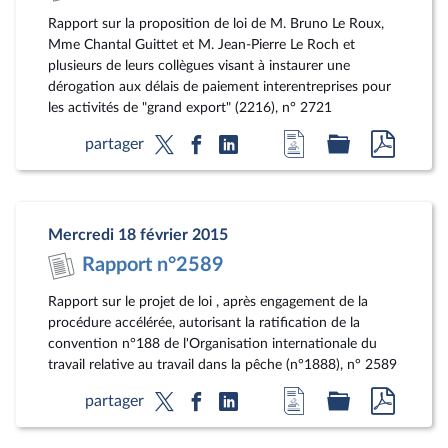
Rapport sur la proposition de loi de M. Bruno Le Roux,
Mme Chantal Guittet et M. Jean-Pierre Le Roch et
plusieurs de leurs collègues visant à instaurer une
dérogation aux délais de paiement interentreprises pour
les activités de "grand export" (2216), n° 2721
Accéder
Accéder
Accéde
partager
à
au
au
la
dossier
docum
page
législatif
au
Mercredi 18 février 2015
du
format
Rapport n°2589
document
pdf
Rapport sur le projet de loi , après engagement de la
procédure accélérée, autorisant la ratification de la
convention n°188 de l'Organisation internationale du
travail relative au travail dans la pêche (n°1888), n° 2589
Accéder
Accéder
Accéde
partager
à
au
au