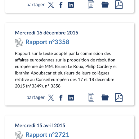
Accéder
Accéder
Accéde
partager
à
au
au
la
dossier
docum
page
législatif
au
Mercredi 16 décembre 2015
du
format
Rapport n°3358
document
pdf
Rapport sur le texte adopté par la commission des
affaires européennes sur la proposition de résolution
européenne de MM. Bruno Le Roux, Philip Cordery et
Ibrahim Aboubacar et plusieurs de leurs collègues
relative au Conseil européen des 17 et 18 décembre
2015 (n°3349), n° 3358
Accéder
Accéder
Accéde
partager
à
au
au
la
dossier
docum
page
législatif
au
Mercredi 15 avril 2015
du
format
Rapport n°2721
document
pdf