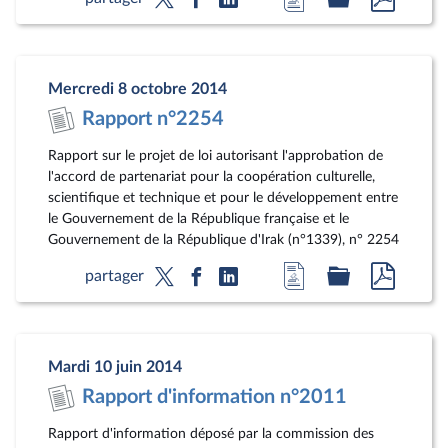
à
au
au
la
dossier
docum
page
législatif
au
Mercredi 8 octobre 2014
du
format
Rapport n°2254
document
pdf
Rapport sur le projet de loi autorisant l'approbation de
l'accord de partenariat pour la coopération culturelle,
scientifique et technique et pour le développement entre
le Gouvernement de la République française et le
Gouvernement de la République d'Irak (n°1339), n° 2254
Accéder
Accéder
Accéde
partager
à
au
au
la
dossier
docum
page
législatif
au
Mardi 10 juin 2014
du
format
Rapport d'information n°2011
document
pdf
Rapport d'information déposé par la commission des