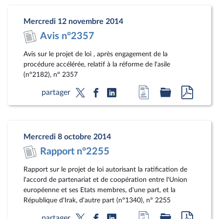
la
dossier
docum
page
législatif
au
Mercredi 12 novembre 2014
du
format
Avis n°2357
document
pdf
Avis sur le projet de loi , après engagement de la
procédure accélérée, relatif à la réforme de l'asile
(n°2182), n° 2357
Accéder
Accéder
Accéde
partager
à
au
au
la
dossier
docum
page
législatif
au
Mercredi 8 octobre 2014
du
format
Rapport n°2255
document
pdf
Rapport sur le projet de loi autorisant la ratification de
l'accord de partenariat et de coopération entre l'Union
européenne et ses Etats membres, d'une part, et la
République d'Irak, d'autre part (n°1340), n° 2255
Accéder
Accéder
Accéde
partager