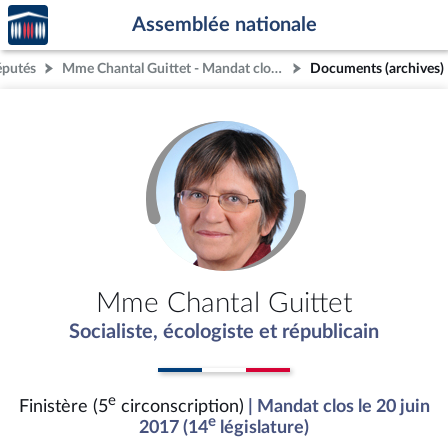
Accèder
Aller au contenu
Aller en bas de la page
Assemblée nationale
à la
page
éputés
Mme Chantal Guittet - Mandat clos - Finistère (5e circonscription)
Documents (archives)
d'accueil
Mme Chantal Guittet
Socialiste, écologiste et républicain
e
Finistère (5
circonscription)
| Mandat clos le 20 juin
e
2017 (14
législature)