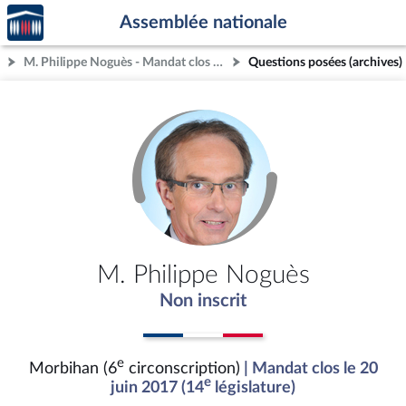
Accèder
Aller au contenu
Aller en bas de la page
Assemblée nationale
à la
page
M. Philippe Noguès - Mandat clos - Morbihan (6e circonscription)
Questions posées (archives)
d'accueil
M. Philippe Noguès
Non inscrit
e
Morbihan (6
circonscription)
| Mandat clos le 20
e
juin 2017 (14
législature)