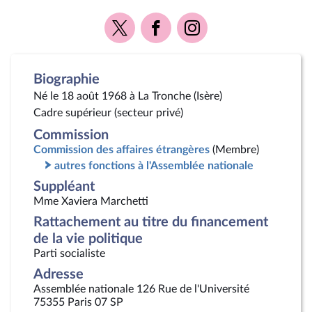
Voir
Voir
Voir
la
la
la
page
page
page
Twitter
Facebook
Instagram
Biographie
Né le 18 août 1968 à La Tronche (Isère)
Cadre supérieur (secteur privé)
Commission
Commission des affaires étrangères
(Membre)
autres fonctions à l'Assemblée nationale
Suppléant
Mme Xaviera Marchetti
Rattachement au titre du financement
de la vie politique
Parti socialiste
Adresse
Assemblée nationale 126 Rue de l'Université
75355 Paris 07 SP