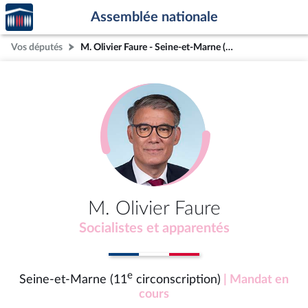
Accèder
Aller au contenu
Aller en bas de la page
Assemblée nationale
à la
page
Vos députés
M. Olivier Faure - Seine-et-Marne (11e circonscription)
d'accueil
M. Olivier Faure
Socialistes et apparentés
e
Seine-et-Marne (11
circonscription)
| Mandat en
cours