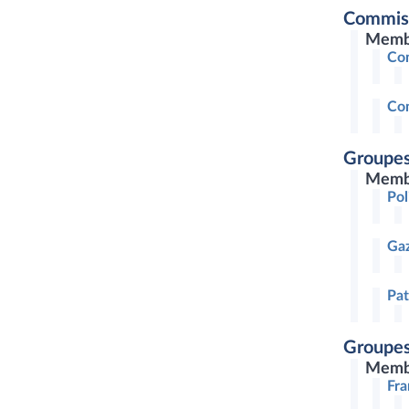
Commis
Memb
Com
Com
Groupes
Memb
Pol
Gaz
Pat
Groupes
Memb
Fra