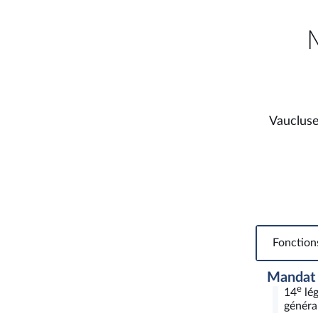
Vaucluse
Fonction
Mandat
e
14
lég
général