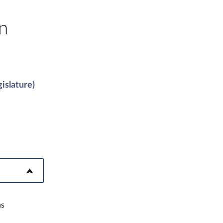
n
islature)
ns