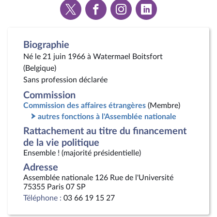
Voir
Voir
Voir
Voir
la
la
la
la
page
page
page
page
Twitter
Facebook
Instagram
Linkedin
Biographie
Né le 21 juin 1966 à Watermael Boitsfort
(Belgique)
Sans profession déclarée
Commission
Commission des affaires étrangères
(Membre)
autres fonctions à l'Assemblée nationale
Rattachement au titre du financement
de la vie politique
Ensemble ! (majorité présidentielle)
Adresse
Assemblée nationale 126 Rue de l'Université
75355 Paris 07 SP
Téléphone :
03 66 19 15 27