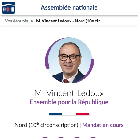
Accèder
Aller au contenu
Aller en bas de la page
Assemblée nationale
à la
page
Vos députés
M. Vincent Ledoux - Nord (10e circonscription)
d'accueil
M. Vincent Ledoux
Ensemble pour la République
e
Nord (10
circonscription)
| Mandat en cours