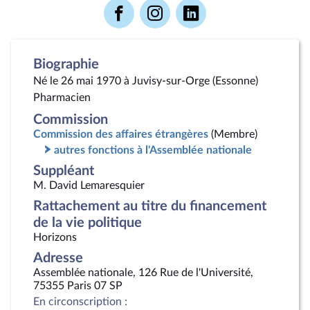
Voir
Voir
Voir
la
la
la
page
page
page
Facebook
Instagram
Linkedin
Biographie
Né le 26 mai 1970 à Juvisy-sur-Orge (Essonne)
Pharmacien
Commission
Commission des affaires étrangères
(Membre)
autres fonctions à l'Assemblée nationale
Suppléant
M. David Lemaresquier
Rattachement au titre du financement
de la vie politique
Horizons
Adresse
Assemblée nationale, 126 Rue de l'Université,
75355 Paris 07 SP
En circonscription :