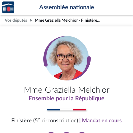
Accèder
Aller au contenu
Aller en bas de la page
Assemblée nationale
à la
page
Vos députés
Mme Graziella Melchior - Finistère (5e circonscription)
d'accueil
Mme Graziella Melchior
Ensemble pour la République
e
Finistère (5
circonscription)
| Mandat en cours