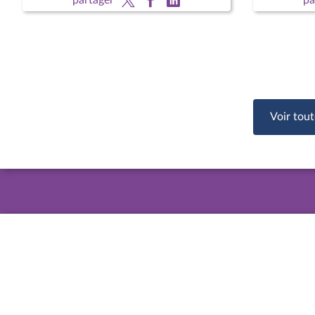
vie (lecture définitive) ; Protection
des enfants
Voir tout