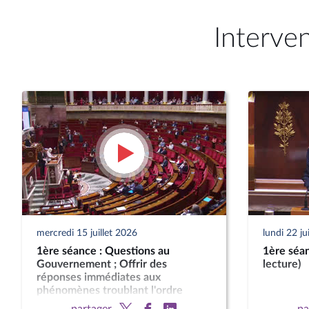
Interve
mercredi 15 juillet 2026
lundi 22 j
1ère séance : Questions au
1ère séan
Gouvernement ; Offrir des
lecture)
réponses immédiates aux
phénomènes troublant l'ordre
public (suite) (vote solennel) ; Fin de
partager
pa