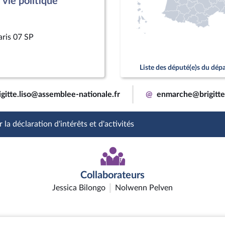
vie politique
aris 07 SP
Liste des député(e)s du dé
igitte.liso@assemblee-nationale.fr
@
enmarche@brigittel
 la déclaration d'intérêts et d'activités
Collaborateurs
Jessica Bilongo
Nolwenn Pelven