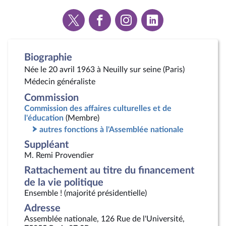
Voir
Voir
Voir
Voir
la
la
la
la
page
page
page
page
Twitter
Facebook
Instagram
Linkedin
Biographie
Née le 20 avril 1963 à Neuilly sur seine (Paris)
Médecin généraliste
Commission
Commission des affaires culturelles et de
l'éducation
(Membre)
autres fonctions à l'Assemblée nationale
Suppléant
M. Remi Provendier
Rattachement au titre du financement
de la vie politique
Ensemble ! (majorité présidentielle)
Adresse
Assemblée nationale, 126 Rue de l'Université,