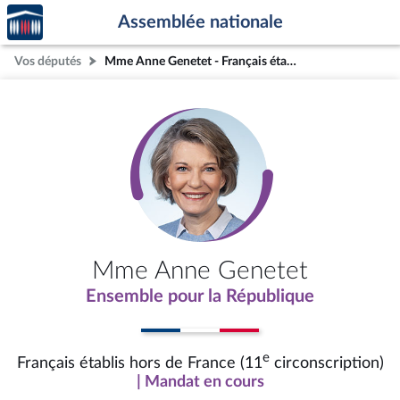
Accèder
Aller au contenu
Aller en bas de la page
Assemblée nationale
à la
page
Vos députés
Mme Anne Genetet - Français établis hors de France (11e circonscription)
d'accueil
Mme Anne Genetet
Ensemble pour la République
e
Français établis hors de France (11
circonscription)
| Mandat en cours