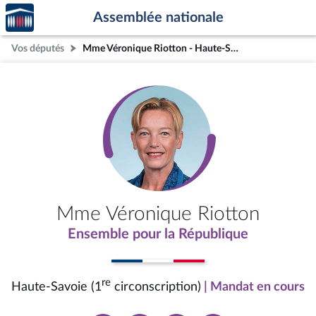
Accèder
Aller au contenu
Aller en bas de la page
Assemblée nationale
à la
page
Vos députés
Mme Véronique Riotton - Haute-Savoie (1re circonscription)
d'accueil
Mme Véronique Riotton
Ensemble pour la République
re
Haute-Savoie (1
circonscription)
| Mandat en cours