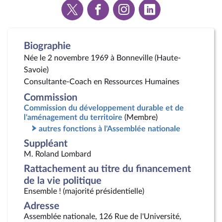
Voir
Voir
Voir
Voir
la
la
la
la
page
page
page
page
Twitter
Facebook
Instagram
Linkedin
Biographie
Née le 2 novembre 1969 à Bonneville (Haute-
Savoie)
Consultante-Coach en Ressources Humaines
Commission
Commission du développement durable et de
l'aménagement du territoire
(Membre)
autres fonctions à l'Assemblée nationale
Suppléant
M. Roland Lombard
Rattachement au titre du financement
de la vie politique
Ensemble ! (majorité présidentielle)
Adresse
Assemblée nationale, 126 Rue de l'Université,