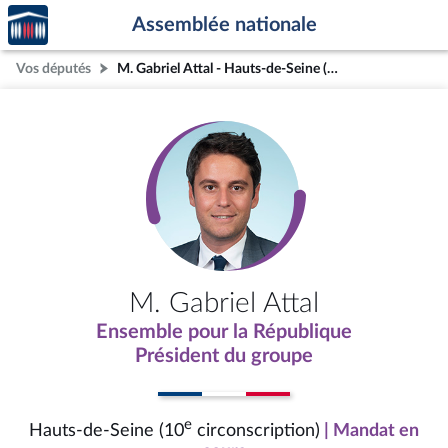
Accèder
Aller au contenu
Aller en bas de la page
Assemblée nationale
à la
page
Vos députés
M. Gabriel Attal - Hauts-de-Seine (10e circonscription)
d'accueil
M. Gabriel Attal
Ensemble pour la République
Président du groupe
e
Hauts-de-Seine (10
circonscription)
| Mandat en