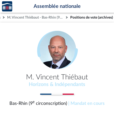
Accèder
Aller au contenu
Aller en bas de la page
Assemblée nationale
à la
page
s
M. Vincent Thiébaut - Bas-Rhin (9e circonscription)
Positions de vote (archives)
d'accueil
M. Vincent Thiébaut
Horizons & Indépendants
e
Bas-Rhin (9
circonscription)
| Mandat en cours