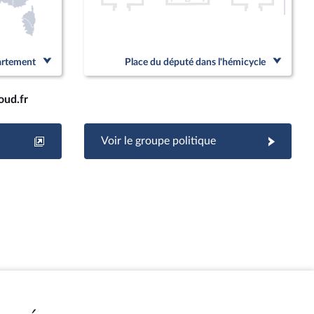
Linked
partement
Place du député dans l'hémicycle
oud.fr
Voir le groupe politique