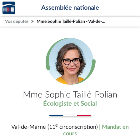
Accèder
Aller au contenu
Aller en bas de la page
Assemblée nationale
à la
page
Vos députés
Mme Sophie Taillé-Polian - Val-de-Marne (11e circonscription)
d'accueil
Mme Sophie Taillé-Polian
Écologiste et Social
e
Val-de-Marne (11
circonscription)
| Mandat en
cours