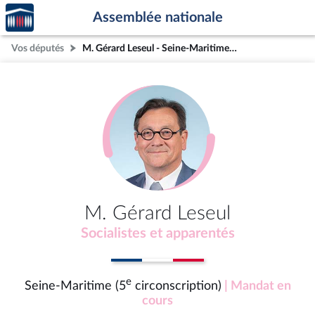
Accèder
Aller au contenu
Aller en bas de la page
Assemblée nationale
à la
page
Vos députés
M. Gérard Leseul - Seine-Maritime (5e circonscription)
d'accueil
M. Gérard Leseul
Socialistes et apparentés
e
Seine-Maritime (5
circonscription)
| Mandat en
cours