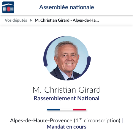
Accèder
Aller au contenu
Aller en bas de la page
Assemblée nationale
à la
page
Vos députés
M. Christian Girard - Alpes-de-Haute-Provence (1re circonscription)
d'accueil
M. Christian Girard
Rassemblement National
re
Alpes-de-Haute-Provence (1
circonscription)
|
Mandat en cours