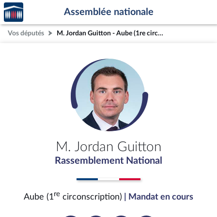
Accèder
Aller au contenu
Aller en bas de la page
Assemblée nationale
à la
page
Vos députés
M. Jordan Guitton - Aube (1re circonscription)
d'accueil
M. Jordan Guitton
Rassemblement National
re
Aube (1
circonscription)
| Mandat en cours