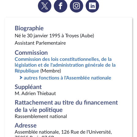
Voir
Voir
Voir
Voir
la
la
la
la
page
page
page
page
Twitter
Facebook
Instagram
Linkedin
Biographie
Né le 30 janvier 1995 à Troyes (Aube)
Assistant Parlementaire
Commission
Commission des lois constitutionnelles, de la
législation et de l'administration générale de la
République
(Membre)
autres fonctions à l'Assemblée nationale
Suppléant
M. Adrien Thiebaut
Rattachement au titre du financement
de la vie politique
Rassemblement national
Adresse
Assemblée nationale, 126 Rue de l'Université,