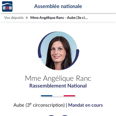
Accèder
Aller au contenu
Aller en bas de la page
Assemblée nationale
à la
page
Vos députés
Mme Angélique Ranc - Aube (3e circonscription)
d'accueil
Mme Angélique Ranc
Rassemblement National
e
Aube (3
circonscription)
| Mandat en cours