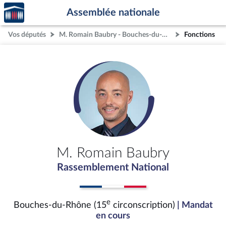
Accèder
Aller au contenu
Aller en bas de la page
Assemblée nationale
à la
page
Vos députés
M. Romain Baubry - Bouches-du-Rhône (15e circonscription)
Fonctions
d'accueil
M. Romain Baubry
Rassemblement National
e
Bouches-du-Rhône (15
circonscription)
| Mandat
en cours