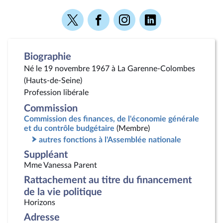
Voir
Voir
Voir
Voir
la
la
la
la
page
page
page
page
Twitter
Facebook
Instagram
Linkedin
Biographie
Né le 19 novembre 1967 à La Garenne-Colombes
(Hauts-de-Seine)
Profession libérale
Commission
Commission des finances, de l'économie générale
et du contrôle budgétaire
(Membre)
autres fonctions à l'Assemblée nationale
Suppléant
Mme Vanessa Parent
Rattachement au titre du financement
de la vie politique
Horizons
Adresse