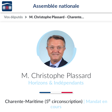
Accèder
Aller au contenu
Aller en bas de la page
Assemblée nationale
à la
page
Vos députés
M. Christophe Plassard - Charente-Maritime (5e circonscription)
d'accueil
M. Christophe Plassard
Horizons & Indépendants
e
Charente-Maritime (5
circonscription)
| Mandat en
cours