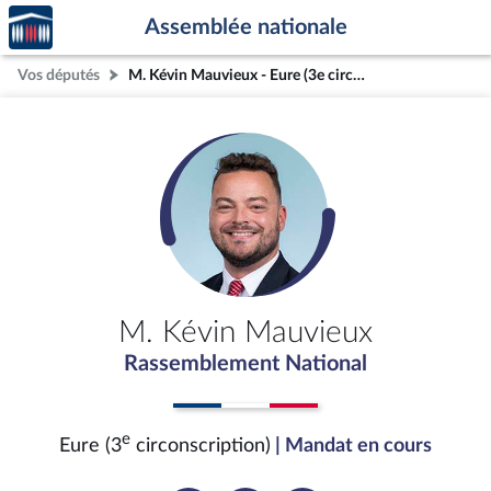
Accèder
Aller au contenu
Aller en bas de la page
Assemblée nationale
à la
page
Vos députés
M. Kévin Mauvieux - Eure (3e circonscription)
d'accueil
M. Kévin Mauvieux
Rassemblement National
e
Eure (3
circonscription)
| Mandat en cours