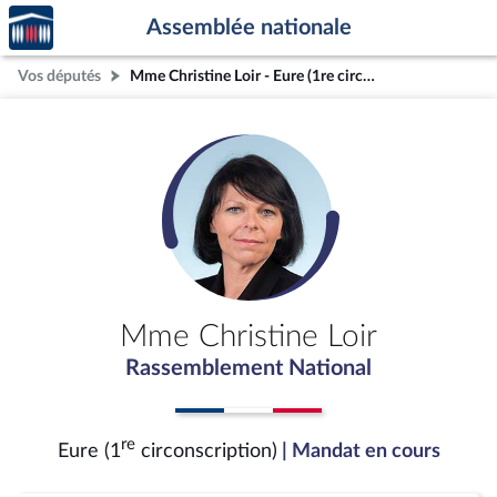
Accèder
Aller au contenu
Aller en bas de la page
Assemblée nationale
à la
page
Vos députés
Mme Christine Loir - Eure (1re circonscription)
d'accueil
Mme Christine Loir
Rassemblement National
re
Eure (1
circonscription)
| Mandat en cours