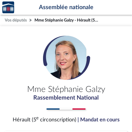
Accèder
Aller au contenu
Aller en bas de la page
Assemblée nationale
à la
page
Vos députés
Mme Stéphanie Galzy - Hérault (5e circonscription)
d'accueil
Mme Stéphanie Galzy
Rassemblement National
e
Hérault (5
circonscription)
| Mandat en cours