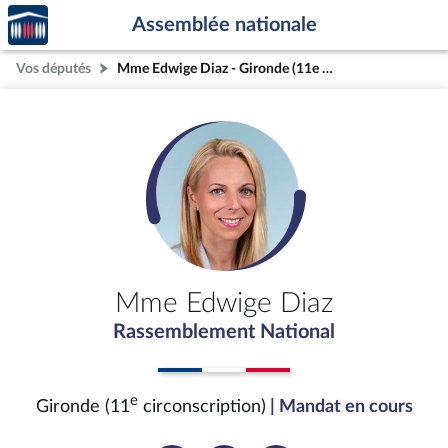
Accèder
Aller au contenu
Aller en bas de la page
Assemblée nationale
à la
page
Vos députés
Mme Edwige Diaz - Gironde (11e circonscription)
d'accueil
Mme Edwige Diaz
Rassemblement National
e
Gironde (11
circonscription)
| Mandat en cours